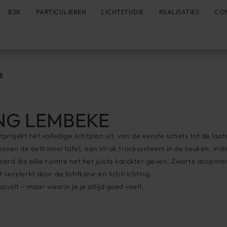
B2B
PARTICULIEREN
LICHTSTUDIE
REALISATIES
CO
S
NG LEMBEKE
rojekt het volledige lichtplan uit, van de eerste schets tot de laa
oven de eetkamertafel, een strak tracksysteem in de keuken, indire
erd die elke ruimte net het juiste karakter geven. Zwarte accente
ersterkt door de lichtkleur en lichtrichting.
opvalt – maar waarin je je altijd goed voelt.