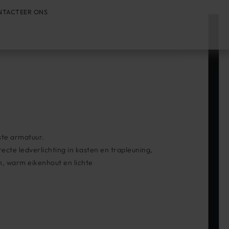
NTACTEER ONS
tste armatuur.
cte ledverlichting in kasten en trapleuning,
n, warm eikenhout en lichte